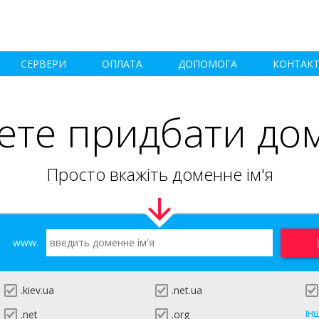
СЕРВЕРИ
ОПЛАТА
ДОПОМОГА
КОНТАК
ете придбати до
Просто вкажіть доменне ім'я
www.
.kiev.ua
.net.ua
ін
.net
.org