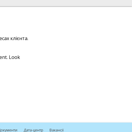
сах клієнта.
ient. Look
окументи
Дата-центр
Вакансії