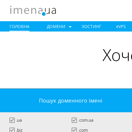
ГОЛОВНА
ДОМЕНИ
ХОСТИНГ
e
VPS
Хоч
Пошук доменного імені
.ua
.com.ua
.biz
.com