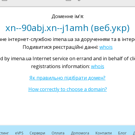
Доменне ім'я:
xn--90abj.xn--j1amh (веб.укр)
не інтернет-службою imena.ua за дорученням та в інтере
Подивитися реєстраційні данні:
whois
d by imena.ua Internet service on errand and in behalf of cl
registrations information:
whois
Як правильно підібрати домен?
How correctly to choose a domain?
стинг
e
VPS
Сервери
Оплата
Допомога
Контакти
Блог
Д