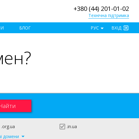
+380 (44) 201-01-02
Технічна підтримка
×
ТИ
БЛОГ
РУС
ВХІД
мен?
.org.ua
.in.ua
ші домени