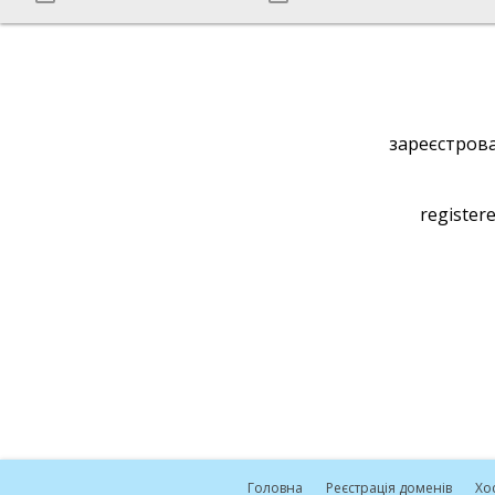
зареєстрова
registere
Головна
Реєстрація доменів
Хо