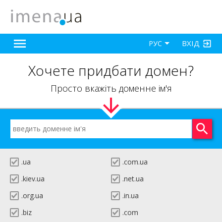
ВХІД
РУС
Хочете придбати домен?
Просто вкажіть доменне ім'я
.ua
.com.ua
.kiev.ua
.net.ua
.org.ua
.in.ua
.biz
.com