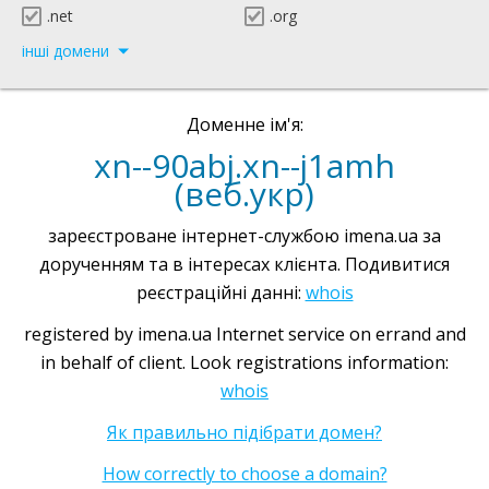
.net
.org
інші домени
Доменне ім'я:
xn--90abj.xn--j1amh
(веб.укр)
зареєстроване інтернет-службою imena.ua за
дорученням та в інтересах клієнта. Подивитися
реєстраційні данні:
whois
registered by imena.ua Internet service on errand and
in behalf of client. Look registrations information:
whois
Як правильно підібрати домен?
How correctly to choose a domain?